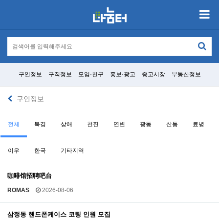
구인정보
구직정보
모임·친구
홍보·광고
중고시장
부동산정보
구인정보
전체
북경
상해
천진
연변
광동
산동
료녕
이우
한국
기타지역
咖啡馆招聘吧台
ROMAS
2026-08-06
삼정동 핸드폰케이스 코팅 인원 모집