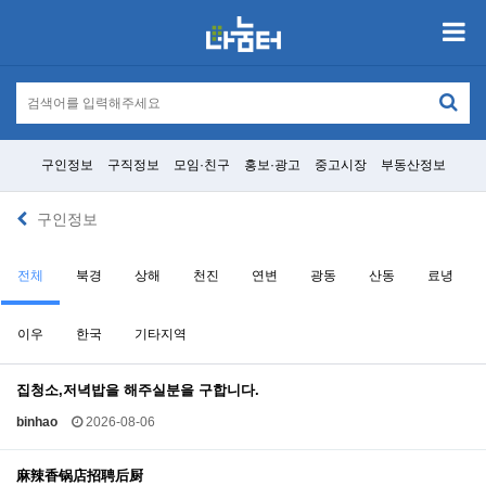
구인정보
구직정보
모임·친구
홍보·광고
중고시장
부동산정보
구인정보
전체
북경
상해
천진
연변
광동
산동
료녕
이우
한국
기타지역
집청소,저녁밥을 해주실분을 구합니다.
binhao
2026-08-06
麻辣香锅店招聘后厨