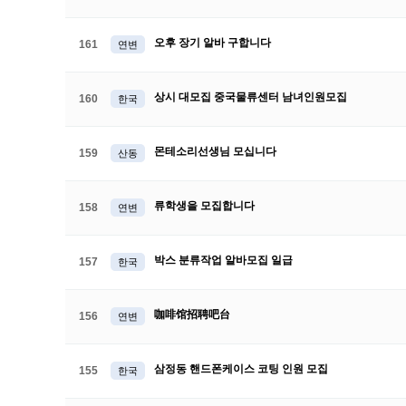
오후 장기 알바 구합니다
161
연변
상시 대모집 중국물류센터 남녀인원모집
160
한국
몬테소리선생님 모십니다
159
산동
류학생을 모집합니다
158
연변
박스 분류작업 알바모집 일급
157
한국
咖啡馆招聘吧台
156
연변
삼정동 핸드폰케이스 코팅 인원 모집
155
한국