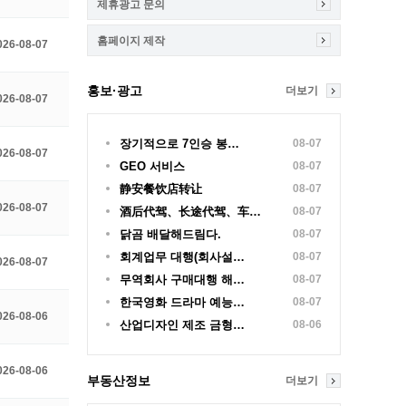
제휴광고 문의
홈페이지 제작
026-08-07
홍보·광고
더보기
026-08-07
장기적으로 7인승 봉…
08-07
026-08-07
GEO 서비스
08-07
静安餐饮店转让
08-07
026-08-07
酒后代驾、长途代驾、车…
08-07
닭곰 배달해드림다.
08-07
회계업무 대행(회사설…
08-07
026-08-07
무역회사 구매대행 해…
08-07
한국영화 드라마 예능…
08-07
026-08-06
산업디자인 제조 금형…
08-06
026-08-06
부동산정보
더보기