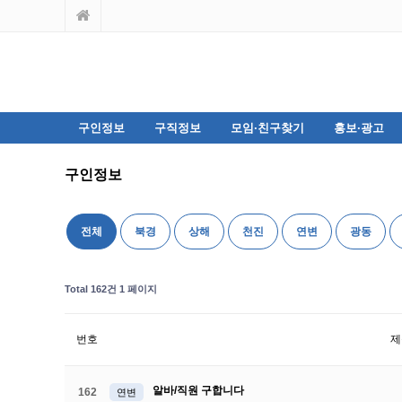
구인정보
구직정보
모임·친구찾기
홍보·광고
구인정보
전체
북경
상해
천진
연변
광동
Total 162건
1 페이지
번호
제
알바/직원 구합니다
162
연변