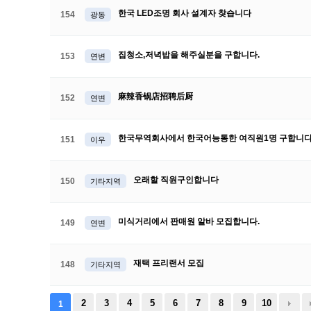
한국 LED조명 회사 설계자 찾습니다
154
광동
집청소,저녁밥을 해주실분을 구합니다.
153
연변
麻辣香锅店招聘后厨
152
연변
한국무역회사에서 한국어능통한 여직원1명 구합니
151
이우
오래할 직원구인합니다
150
기타지역
미식거리에서 판매원 알바 모집합니다.
149
연변
재택 프리랜서 모집
148
기타지역
2
3
4
5
6
7
8
9
10
1