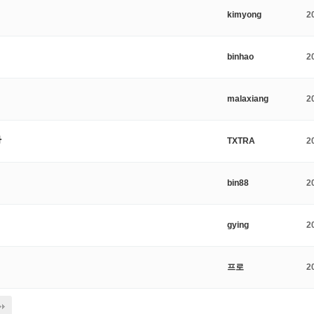
kimyong
2
binhao
2
malaxiang
2
다
TXTRA
2
bin88
2
gying
2
프로
2