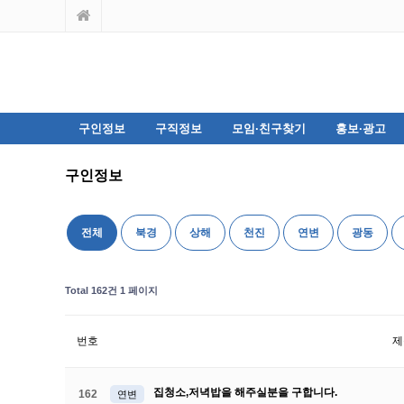
구인정보
구직정보
모임·친구찾기
홍보·광고
구인정보
전체
북경
상해
천진
연변
광동
Total 162건
1 페이지
번호
제
집청소,저녁밥을 해주실분을 구합니다.
162
연변