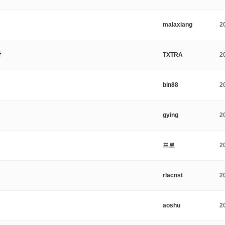
malaxiang
2
다
TXTRA
2
bin88
2
gying
2
프로
2
rlacnst
2
aoshu
2