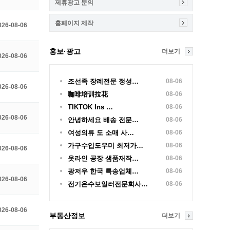
제휴광고 문의
홈페이지 제작
026-08-06
홍보·광고
더보기
026-08-06
조선족 장례전문 정성…
08-06
026-08-06
咖啡培训拉花
08-06
TIKTOK Ins …
08-06
026-08-06
안녕하세요 배송 전문…
08-06
여성의류 도 소매 사…
08-06
가구수입도우미 최저가…
08-06
026-08-06
옷라인 공장 샘품재작…
08-06
광저우 한국 특송업체…
08-06
026-08-06
전기온수보일러전문회사…
08-06
026-08-06
부동산정보
더보기