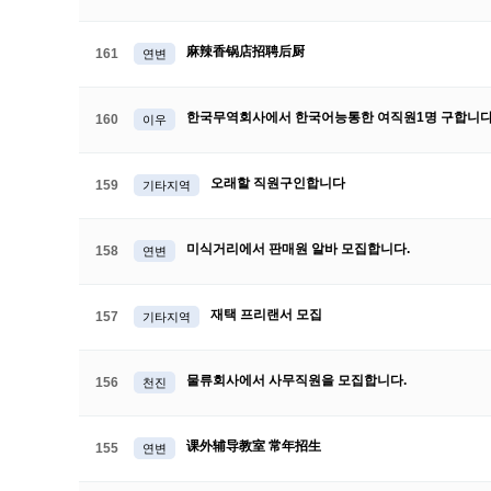
麻辣香锅店招聘后厨
161
연변
한국무역회사에서 한국어능통한 여직원1명 구합니
160
이우
오래할 직원구인합니다
159
기타지역
미식거리에서 판매원 알바 모집합니다.
158
연변
재택 프리랜서 모집
157
기타지역
물류회사에서 사무직원을 모집합니다.
156
천진
课外辅导教室 常年招生
155
연변