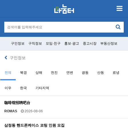
구인정보
구직정보
모임·친구
홍보·광고
중고시장
부동산정보
구인정보
전체
북경
상해
천진
연변
광동
산동
료녕
이우
한국
기타지역
咖啡馆招聘吧台
ROMAS
2026-08-06
삼정동 핸드폰케이스 코팅 인원 모집