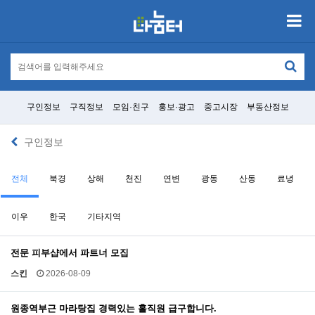
구인정보
구직정보
모임·친구
홍보·광고
중고시장
부동산정보
구인정보
전체
북경
상해
천진
연변
광동
산동
료녕
이우
한국
기타지역
전문 피부샵에서 파트너 모집
스킨
2026-08-09
원종역부근 마라탕집 경력있는 홀직원 급구합니다.