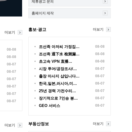
제휴광고 문의
홈페이지 제작
홍보·광고
더보기
더보기
조선족 아저씨 가정집…
08-08
08-08
조선족 通下水 检测漏…
08-08
08-08
초고속 VPN 直播…
08-08
08-07
시장 투어/공장조사/…
08-07
08-07
출장 마사지 샵입니다…
08-07
08-07
한국,일본,러시아,미…
08-07
08-07
25년 경력 가전수리…
08-07
08-07
장기적으로 7인승 봉…
08-07
08-07
GEO 서비스
08-07
부동산정보
더보기
더보기