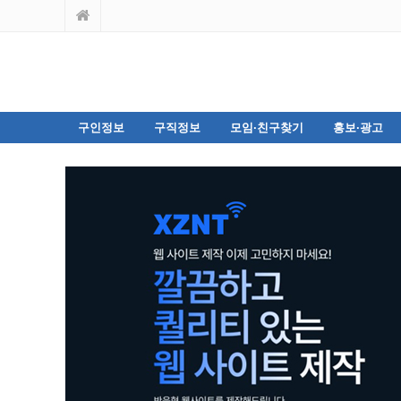
구인정보
구직정보
모임·친구찾기
홍보·광고