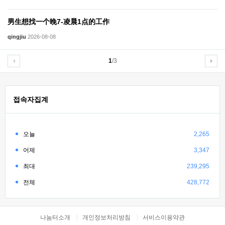
男生想找一个晚7-凌晨1点的工作
qingjiu
2026-08-08
1
/3
접속자집계
오늘
2,265
어제
3,347
최대
239,295
전체
428,772
나눔터소개
개인정보처리방침
서비스이용약관