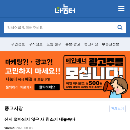
구인정보
구직정보
모임·친구
홍보·광고
중고시장
부동산정보
중고시장
전체보기
산지 얼마되지 않은 새 청소기 내놓슴다
xuemei
2026-08-08