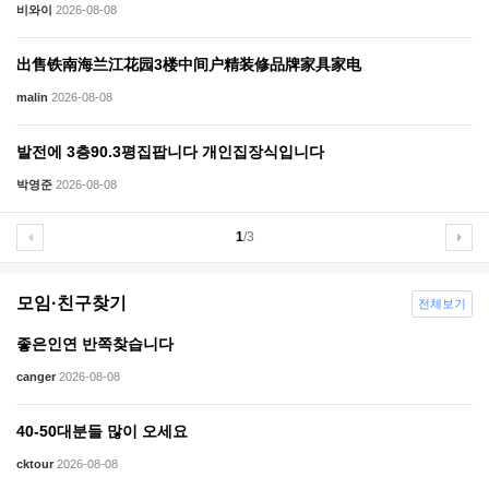
비와이
2026-08-08
出售铁南海兰江花园3楼中间户精装修品牌家具家电
malin
2026-08-08
발전에 3층90.3평집팝니다 개인집장식입니다
박영준
2026-08-08
1
/3
모임·친구찾기
전체보기
좋은인연 반쪽찾습니다
canger
2026-08-08
40-50대분들 많이 오세요
cktour
2026-08-08