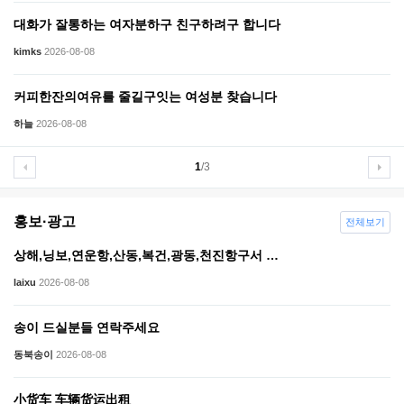
대화가 잘통하는 여자분하구 친구하려구 합니다
kimks
2026-08-08
커피한잔의여유를 줄길구잇는 여성분 찾습니다
하늘
2026-08-08
1
/3
홍보·광고
전체보기
상해,닝보,연운항,산동,복건,광동,천진항구서 …
laixu
2026-08-08
송이 드실분들 연락주세요
동북송이
2026-08-08
小货车 车辆货运出租