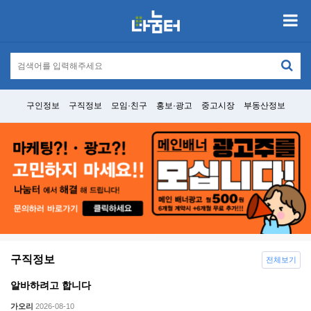
구인정보
구직정보
모임·친구
홍보·광고
중고시장
부동산정보
구직정보
전체보기
알바하려고 합니다
가오리
2026-08-10