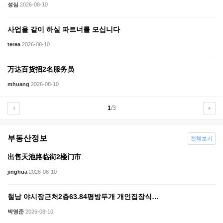
성심
2026-08-10
사업을 같이 하실 파트너를 모십니다
terea
2026-08-10
万达百货招2名服务员
mhuang
2026-08-10
1
/3
부동산정보
전체보기
出售天池路临街2楼门市
jinghua
2026-08-10
철남 야시장근처2층63.84평방두개 개인집장식…
박영준
2026-08-10