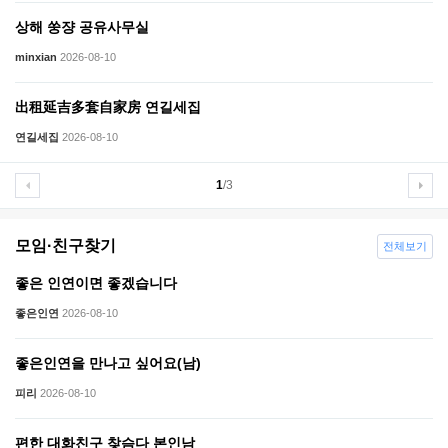
상해 쑹쟝 공유사무실
minxian
2026-08-10
出租延吉多套自家房 연길세집
연길세집
2026-08-10
1
/3
모임·친구찾기
전체보기
좋은 인연이면 좋겠습니다
좋은인연
2026-08-10
좋은인연을 만나고 싶어요(남)
피리
2026-08-10
편한 대화친구 찾슴다 본인남