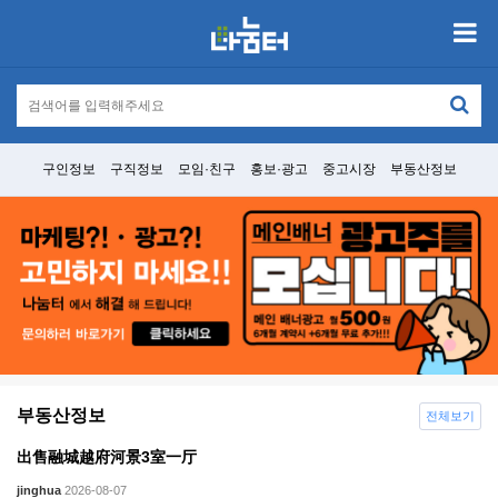
구인정보
구직정보
모임·친구
홍보·광고
중고시장
부동산정보
부동산정보
전체보기
出售融城越府河景3室一厅
jinghua
2026-08-07