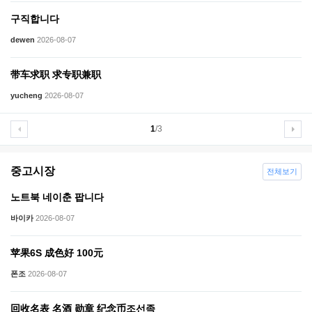
구직합니다
dewen
2026-08-07
带车求职 求专职兼职
yucheng
2026-08-07
1
/3
중고시장
전체보기
노트북 네이춘 팝니다
바이카
2026-08-07
苹果6S 成色好 100元
폰조
2026-08-07
回收名表 名酒 勋章 纪念币조선족