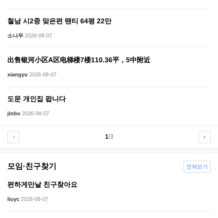
철남 시2중 맞은편 땐티 64평 22만
소나무
2026-08-07
出售银河小区A区电梯楼7楼110.36平，5中附近
xiangyu
2026-08-07
도문 개인집 팝니다
jinbo
2026-08-07
1
/3
모임·친구찾기
전체보기
편하게만날 친구찾아요
liuyc
2026-08-07