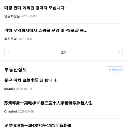
매장 판매 여직원 경력자 모십니다
명동화장품
2026-08-09
위해 무역회사에서 쇼핑몰 운영 및 PS포샵 숙…
화치무역
2026-08-09
1
/3
부동산정보
전체보기
좋은 위치 白兰小区 집 팝니다
quanjia
2026-08-09
苏州印象一期电梯10楼三室个人家精装修拎包入住
Chenhui
2026-08-09
发展恒润第一城4楼70平1室1厅新装修