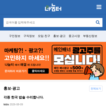
구인정보
구직정보
모임·친구
홍보·광고
중고시장
부동산정보
홍보·광고
전체보기
각종 한국 밥솥 수리합니다.
kido
2026-08-09