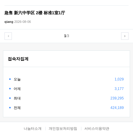
急售 新六中学区 2楼 标准1室1厅
qiang
2026-08-06
1
/3
접속자집계
오늘
1,029
어제
3,177
최대
239,295
전체
424,189
나눔터소개
개인정보처리방침
서비스이용약관