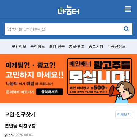
구인정보
구직정보
모임·친구
홍보·광고
중고시장
부동산정보
모임·친구찾기
전체보기
본인남 여친구함
yunsu
2026-08-06