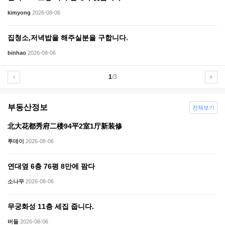
kimyong
2026-08-06
집청소,저녁밥을 해주실분을 구합니다.
binhao
2026-08-06
1
/3
부동산정보
전체보기
北大花都秀府二楼94平2室1厅新装修
투데이
2026-08-06
연대옆 6층 76평 8만에 팜다
소나무
2026-08-06
무궁화성 11층 세집 줍니다.
버들
2026-08-06