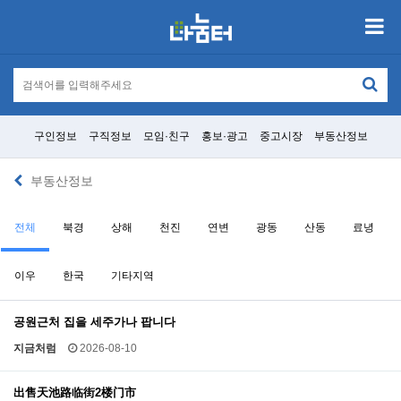
구인정보
구직정보
모임·친구
홍보·광고
중고시장
부동산정보
부동산정보
전체
북경
상해
천진
연변
광동
산동
료녕
이우
한국
기타지역
공원근처 집을 세주가나 팝니다
지금처럼
2026-08-10
出售天池路临街2楼门市