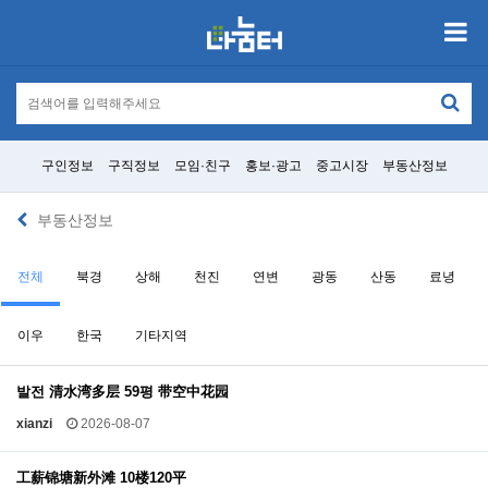
구인정보
구직정보
모임·친구
홍보·광고
중고시장
부동산정보
부동산정보
전체
북경
상해
천진
연변
광동
산동
료녕
이우
한국
기타지역
발전 清水湾多层 59평 带空中花园
xianzi
2026-08-07
工薪锦塘新外滩 10楼120平