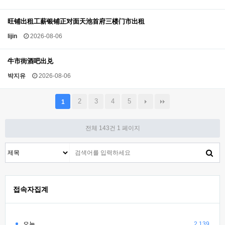
旺铺出租工薪银铺正对面天池首府三楼门市出租
lijin
2026-08-06
牛市街酒吧出兑
박지유
2026-08-06
2
3
4
5
1
전체 143건
1 페이지
접속자집계
오늘
2,139