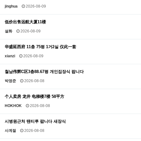
jinghua
2026-08-09
低价出售远航大厦11楼
설화
2026-08-09
华盛延西府 11층 75평 1거2실 仅此一套
xianzi
2026-08-09
철남伟辉C区3층88.67평 개인집장식 팝니다
박영준
2026-08-08
个人卖房 龙井 电梯楼7楼 58平方
HOKHOK
2026-08-08
시병원근처 땐티루 팝니다 새장식
사계절
2026-08-08