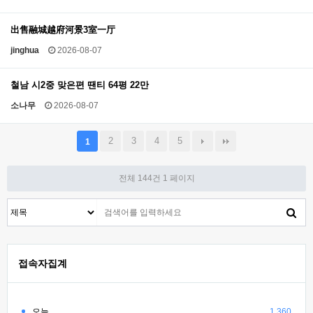
出售融城越府河景3室一厅
jinghua
2026-08-07
철남 시2중 맞은편 땐티 64평 22만
소나무
2026-08-07
2
3
4
5
1
전체 144건
1 페이지
접속자집계
오늘
1,360