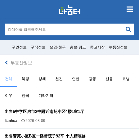
구인정보
구직정보
모임·친구
홍보·광고
중고시장
부동산정보
부동산정보
전체
북경
상해
천진
연변
광동
산동
료녕
이우
한국
기타지역
出售6中学区房市2中附近南苑小区4楼1室1厅
lianhua
2026-08-09
出售警苑小区B区一楼带院子92平 个人精装修