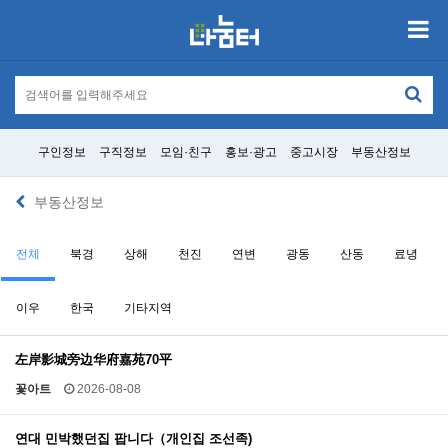
구인정보
구직정보
모임·친구
홍보·광고
중고시장
부동산정보
부동산정보
전체
북경
상해
천진
연변
광동
산동
료녕
이우
한국
기타지역
左岸影城旁边华府嘉苑70平
꽃아트
2026-08-08
연대 민박했던집 팝니다（개인집 조선족)