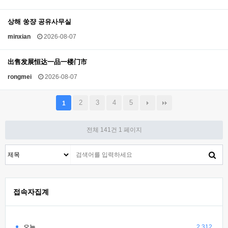
상해 쑹쟝 공유사무실
minxian
2026-08-07
出售发展恒达一品一楼门市
rongmei
2026-08-07
2
3
4
5
1
전체 141건
1 페이지
접속자집계
오늘
2,312