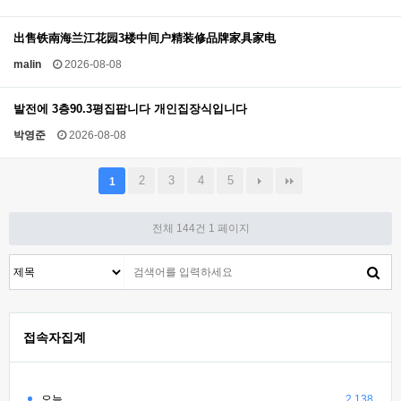
出售铁南海兰江花园3楼中间户精装修品牌家具家电
malin
2026-08-08
발전에 3층90.3평집팝니다 개인집장식입니다
박영준
2026-08-08
2
3
4
5
1
전체 144건
1 페이지
접속자집계
오늘
2,138