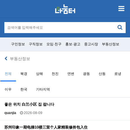
구인정보
구직정보
모임·친구
홍보·광고
중고시장
부동산정보
부동산정보
전체
북경
상해
천진
연변
광동
산동
료녕
이우
한국
기타지역
좋은 위치 白兰小区 집 팝니다
quanjia
2026-08-09
苏州印象一期电梯10楼三室个人家精装修拎包入住