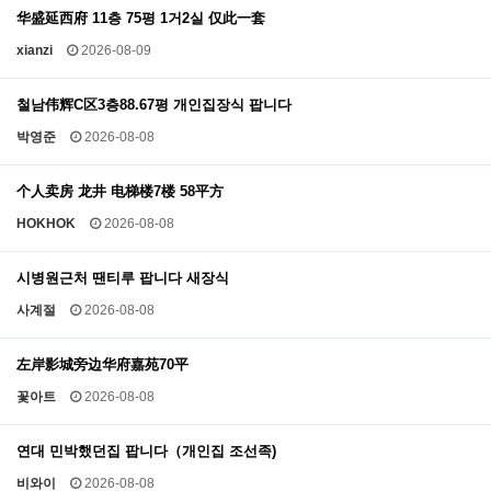
华盛延西府 11층 75평 1거2실 仅此一套
xianzi
2026-08-09
철남伟辉C区3층88.67평 개인집장식 팝니다
박영준
2026-08-08
个人卖房 龙井 电梯楼7楼 58平方
HOKHOK
2026-08-08
시병원근처 땐티루 팝니다 새장식
사계절
2026-08-08
左岸影城旁边华府嘉苑70平
꽃아트
2026-08-08
연대 민박했던집 팝니다（개인집 조선족)
비와이
2026-08-08