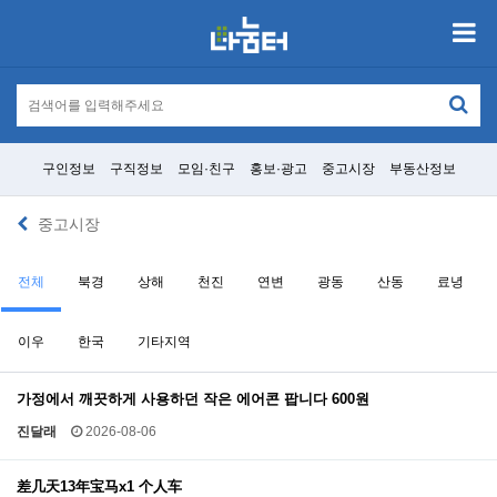
구인정보
구직정보
모임·친구
홍보·광고
중고시장
부동산정보
중고시장
전체
북경
상해
천진
연변
광동
산동
료녕
이우
한국
기타지역
가정에서 깨끗하게 사용하던 작은 에어콘 팝니다 600원
진달래
2026-08-06
差几天13年宝马x1 个人车