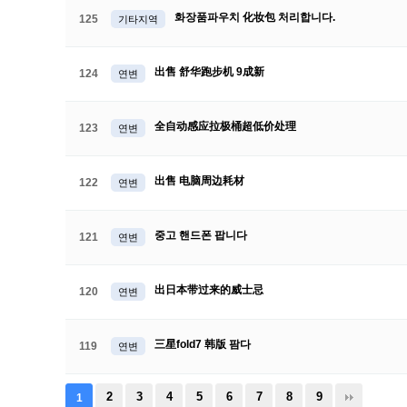
화장품파우치 化妆包 처리합니다.
125
기타지역
出售 舒华跑步机 9成新
124
연변
全自动感应拉极桶超低价处理
123
연변
出售 电脑周边耗材
122
연변
중고 핸드폰 팝니다
121
연변
出日本带过来的威士忌
120
연변
三星fold7 韩版 팜다
119
연변
2
3
4
5
6
7
8
9
1