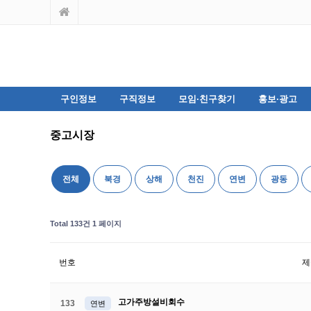
구인정보
구직정보
모임·친구찾기
홍보·광고
중고시장
전체
북경
상해
천진
연변
광동
Total 133건
1 페이지
번호
제
고가주방설비회수
133
연변