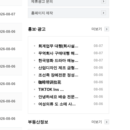
제휴광고 문의
홈페이지 제작
026-08-07
홍보·광고
더보기
026-08-06
회계업무 대행(회사설…
08-07
026-08-06
무역회사 구매대행 해…
08-07
한국영화 드라마 예능…
08-07
026-08-06
산업디자인 제조 금형…
08-06
조선족 장례전문 정성…
08-06
咖啡培训拉花
08-06
026-08-06
TIKTOK Ins …
08-06
안녕하세요 배송 전문…
08-06
026-08-06
여성의류 도 소매 사…
08-06
026-08-06
부동산정보
더보기