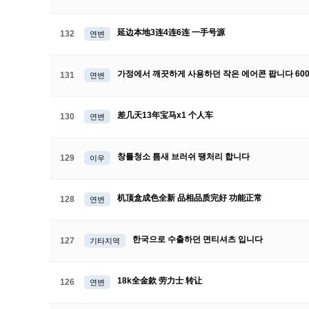
延边本地3连4连6连 一手号源
132
연변
가정에서 깨끗하게 사용하던 작은 에어콘 팝니다 60
131
연변
差几天13年宝马x1 个人车
130
연변
창틀청소 틈새 브러쉬 땡처리 합니다
129
이우
机顶盒成色全新 品相品质完好 功能正常
128
연변
한국으로 수출하던 면티셔츠 입니다
127
기타지역
18k全金款 劳力士 转让
126
연변