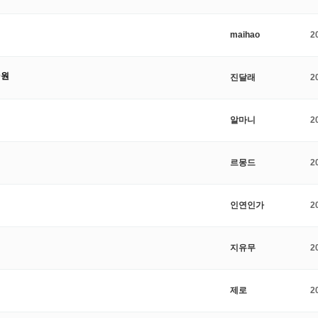
maihao
2
0원
진달래
2
알마니
2
르몽드
2
인연인가
2
지유무
2
제로
2