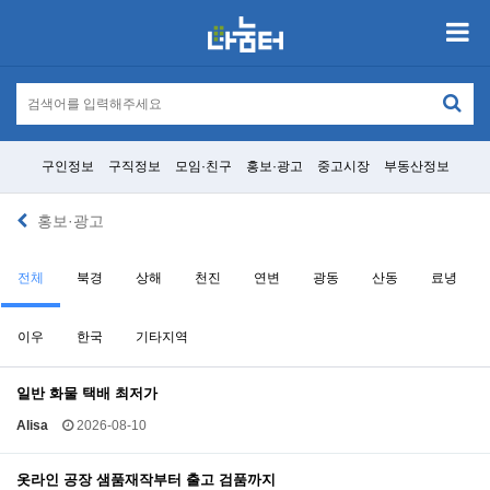
구인정보
구직정보
모임·친구
홍보·광고
중고시장
부동산정보
홍보·광고
전체
북경
상해
천진
연변
광동
산동
료녕
이우
한국
기타지역
일반 화물 택배 최저가
Alisa
2026-08-10
옷라인 공장 샘품재작부터 출고 검품까지