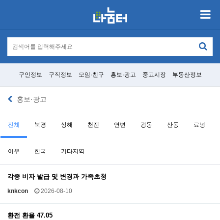
구인정보
구직정보
모임·친구
홍보·광고
중고시장
부동산정보
홍보·광고
전체
북경
상해
천진
연변
광동
산동
료녕
이우
한국
기타지역
각종 비자 발급 및 변경과 가족초청
knkcon
2026-08-10
환전 환율 47.05