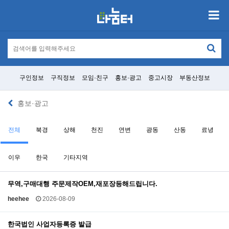
구인정보
구직정보
모임·친구
홍보·광고
중고시장
부동산정보
홍보·광고
전체
북경
상해
천진
연변
광동
산동
료녕
이우
한국
기타지역
무역,구매대행 주문제작OEM,재포장등해드립니다.
heehee
2026-08-09
한국법인 사업자등록증 발급