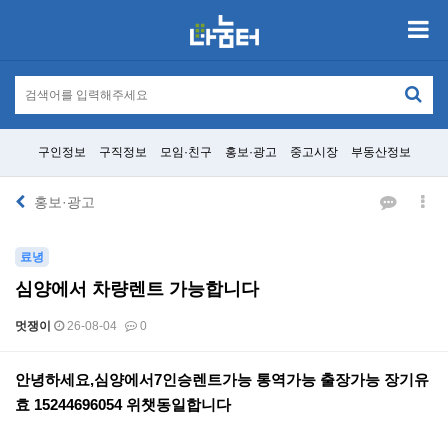
구인정보
구직정보
모임·친구
홍보·광고
중고시장
부동산정보
홍보·광고
료녕
심양에서 차량렌트 가능합니다
멋쟁이
26-08-04
0
본문
안녕하세요,심양에서7인승렌트가능 통역가능 출장가능 장기유
효 15244696054 위챗동일합니다