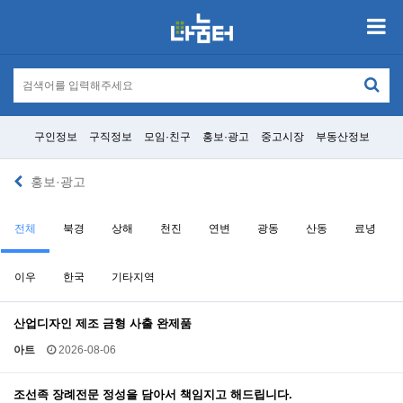
구인정보
구직정보
모임·친구
홍보·광고
중고시장
부동산정보
홍보·광고
전체
북경
상해
천진
연변
광동
산동
료녕
이우
한국
기타지역
산업디자인 제조 금형 사출 완제품
아트
2026-08-06
조선족 장례전문 정성을 담아서 책임지고 해드립니다.